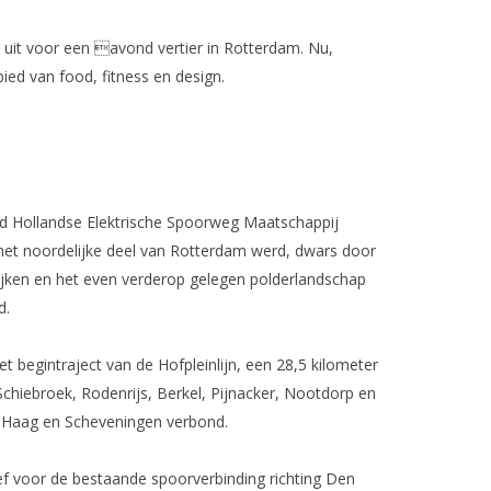
 uit voor een avond vertier in Rotterdam. Nu,
ed van food, fitness en design.
d Hollandse Elektrische Spoorweg Maatschappij
In het noordelijke deel van Rotterdam werd, dwars door
ken en het even verderop gelegen polderlandschap
d.
t begintraject van de Hofpleinlijn, een 28,5 kilometer
Schiebroek, Rodenrijs, Berkel, Pijnacker, Nootdorp en
Haag en Scheveningen verbond.
ief voor de bestaande spoorverbinding richting Den