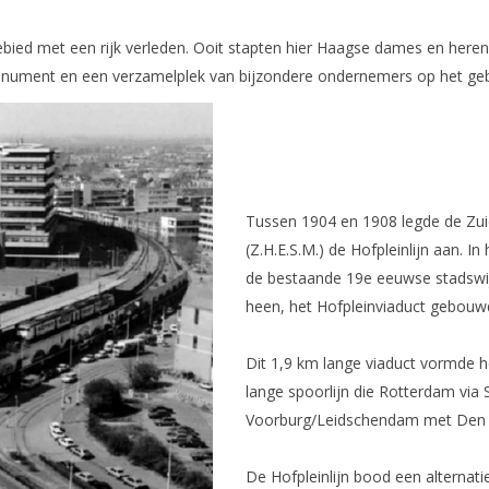
ebied met een rijk verleden. Ooit stapten hier Haagse dames en heren
smonument en een verzamelplek van bijzondere ondernemers op het gebi
Tussen 1904 en 1908 legde de Zui
(Z.H.E.S.M.) de Hofpleinlijn aan. 
de bestaande 19e eeuwse stadswij
heen, het Hofpleinviaduct gebouw
Dit 1,9 km lange viaduct vormde he
lange spoorlijn die Rotterdam via 
Voorburg/Leidschendam met Den 
De Hofpleinlijn bood een alternat